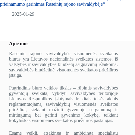
prieinamumo gerinimas Raseinių rajono savivaldybėje“
2025-01-29
Apie mus
Raseinių rajono savivaldybės visuomenės sveikatos
biuras yra Lietuvos nacionalinės sveikatos sistemos, iš
valstybės ir savivaldybės biudžetų asignavimų išlaikoma,
savivaldybės biudžetinė visuomenės sveikatos priežiūros
įstaiga.
Pagrindinis biuro veiklos tikslas – rūpintis savivaldybės
gyventojų sveikata, vykdyti savivaldybės teritorijoje
Lietuvos Respublikos įstatymais ir kitais teisės aktais
reglamentuojamą savivaldybių visuomenės sveikatos
priežiūrą, siekiant mažinti gyventojų sergamumą ir
mirtingumą bei gerinti gyvenimo kokybę, teikiant
kokybiškas visuomenės sveikatos priežiūros paslaugas.
Esame veikli, atsakinga ir ambicinga specialistų