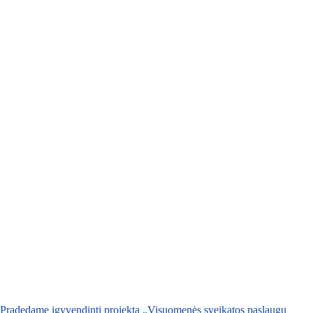
Pradedame įgyvendinti projektą „Visuomenės sveikatos paslaugų