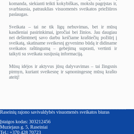
komanda, siekianti teikti kokybiškas, mokslu pagrįstas ir,
svarbiausia, patrauklias visuomenės sveikatos priežiūros
paslaugas.
Sveikata – tai ne tik ligų nebuvimas, bet ir mūsų
kasdieniai pasirinkimai, įpročiai bei žinios. Jau daugiau
nei dešimtmetį savo darbu keičiame kraštiečių požiūrį į
sveikatą, skatiname sveikesnį gyvenimo būdą ir didiname
sveikatos raštingumą – gebėjimą suprasti, vertinti ir
taikyti su sveikata susijusią informaciją.
Mūsų idėjos ir aktyvus jūsų dalyvavimas – tai žingsnis
pirmyn, kuriant sveikesnę ir sąmoningesnę mūsų krašto
ateitį!
Raseinių rajono savivaldybės visuomenės sveikatos biuras
Įstaigos kodas: 303212456
Muziejaus g. 5, Raseiniai
Tel.: +370 428 70723