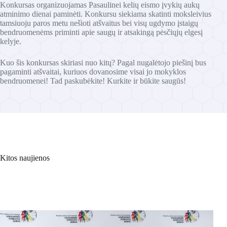
Konkursas organizuojamas Pasaulinei kelių eismo įvykių aukų
atminimo dienai paminėti. Konkursu siekiama skatinti moksleivius
tamsiuoju paros metu nešioti atšvaitus bei visų ugdymo įstaigų
bendruomenėms priminti apie saugų ir atsakingą pėsčiųjų elgesį
kelyje.
Kuo šis konkursas skiriasi nuo kitų? Pagal nugalėtojo piešinį bus
pagaminti atšvaitai, kuriuos dovanosime visai jo mokyklos
bendruomenei! Tad paskubėkite! Kurkite ir būkite saugūs!
Kitos naujienos