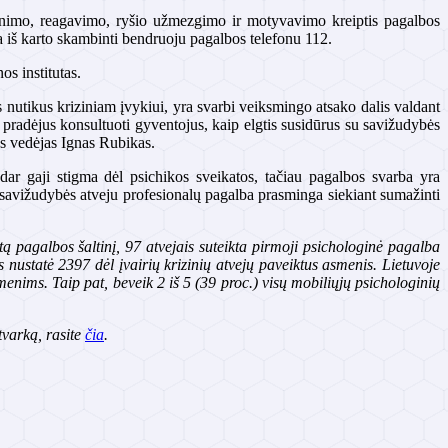
inimo, reagavimo, ryšio užmezgimo ir motyvavimo kreiptis pagalbos
na iš karto skambinti bendruoju pagalbos telefonu 112.
s institutas.
nutikus kriziniam įvykiui, yra svarbi veiksmingo atsako dalis valdant
pradėjus konsultuoti gyventojus, kaip elgtis susidūrus su savižudybės
us vedėjas Ignas Rubikas.
dar gaji stigma dėl psichikos sveikatos, tačiau pagalbos svarba yra
ų savižudybės atveju profesionalų pagalba prasminga siekiant sumažinti
tą pagalbos šaltinį,
97 atvejais suteikta pirmoji psichologinė pagalba
nustatė 2397 dėl įvairių krizinių atvejų paveiktus asmenis. Lietuvoje
smenims.
Taip pat, beveik 2 iš 5 (39 proc.)
visų mobiliųjų psichologinių
tvarką, rasite
čia
.