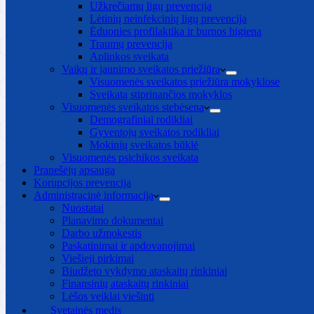
Užkrečiamų ligų prevencija
Lėtinių neinfekcinių ligų prevencija
Ėduonies profilaktika ir burnos higiena
Traumų prevencija
Aplinkos sveikata
Vaikų ir jaunimo sveikatos priežiūra
Visuomenės sveikatos priežiūra mokyklose
Sveikatą stiprinančios mokyklos
Visuomenės sveikatos stebėsena
Demografiniai rodikliai
Gyventojų sveikatos rodikliai
Mokinių sveikatos būklė
Visuomenės psichikos sveikata
Pranešėjų apsauga
Korupcijos prevencija
Administracinė informacija
Nuostatai
Planavimo dokumentai
Darbo užmokestis
Paskatinimai ir apdovanojimai
Viešieji pirkimai
Biudžeto vykdymo ataskaitų rinkiniai
Finansinių ataskaitų rinkiniai
Lėšos veiklai viešinti
Svetainės medis