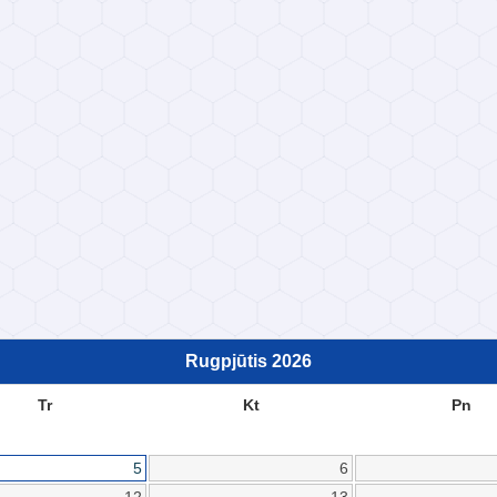
Rugpjūtis
2026
Tr
Kt
Pn
5
6