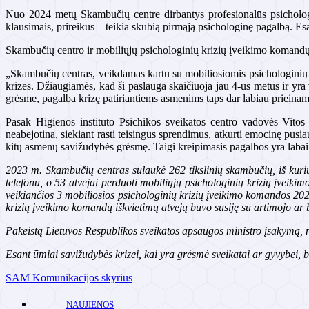
Nuo 2024 metų Skambučių centre dirbantys profesionalūs psicholog
klausimais, prireikus – teikia skubią pirmąją psichologinę pagalbą. Es
Skambučių centro ir mobiliųjų psichologinių krizių įveikimo komandų v
„Skambučių centras, veikdamas kartu su mobiliosiomis psichologinių k
krizes. Džiaugiamės, kad ši paslauga skaičiuoja jau 4-us metus ir yr
grėsme, pagalba krizę patiriantiems asmenims taps dar labiau prieinam
Pasak Higienos instituto Psichikos sveikatos centro vadovės Vitos 
neabejotina, siekiant rasti teisingus sprendimus, atkurti emocinę pus
kitų asmenų savižudybės grėsmę. Taigi kreipimasis pagalbos yra labai s
2023 m. Skambučių centras sulaukė
262 t
ikslinių skambučių, iš kur
telefonu, o 53 atvejai perduoti mobiliųjų psichologinių krizių įveik
veikiančios 3
mobiliosios psichologinių krizių įveikimo komandos
2023
krizių įveikimo komandų iškvietimų atvejų buvo susiję su artimojo a
Pakeistą Lietuvos Respublikos sveikatos apsaugos ministro įsakymą, 
Esant ūmiai savižudybės krizei, kai yra grėsmė sveikatai ar gyvybei, 
SAM Komunikacijos skyrius
NAUJIENOS