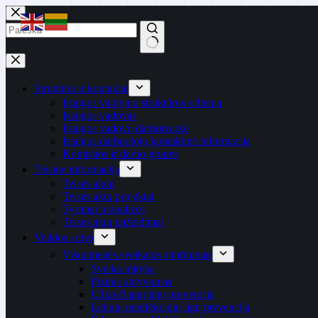
Skip
to
content
No
results
Struktūra ir kontaktai
Įstaigos valdymo struktūros schema
Įstaigos vadovas
Įstaigos vadovo darbotvarkė
Įstaigos darbuotojų kontaktinė informacija
Komisijos ir darbo grupės
Teisinė informacija
Teisės aktai
Teisės aktų projektai
Tyrimai ir analizės
Teisės aktų pažeidimai
Veiklos sritys
Visuomenės sveikatos stiprinimas
Sveika mityba
Fizinis aktyvumas
Užkrečiamų ligų prevencija
Lėtinių neinfekcinių ligų prevencija