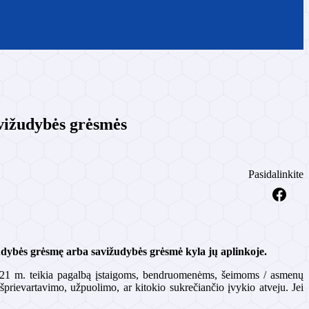
avižudybės grėsmės
Pasidalinkite
žudybės grėsmę arba savižudybės grėsmė kyla jų aplinkoje.
021 m. teikia pagalbą įstaigoms, bendruomenėms, šeimoms / asmenų
prievartavimo, užpuolimo, ar kitokio sukrečiančio įvykio atveju. Jei