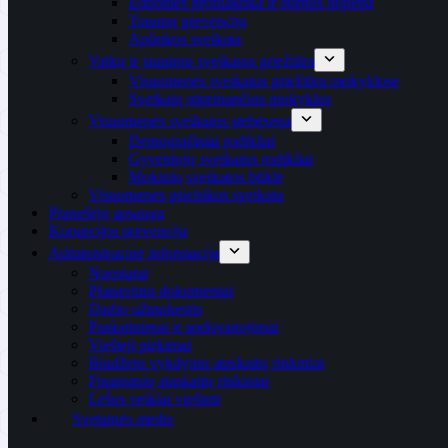
Ėduonies profilaktika ir burnos higiena
Traumų prevencija
Aplinkos sveikata
Vaikų ir jaunimo sveikatos priežiūra
Visuomenės sveikatos priežiūra mokyklose
Sveikatą stiprinančios mokyklos
Visuomenės sveikatos stebėsena
Demografiniai rodikliai
Gyventojų sveikatos rodikliai
Mokinių sveikatos būklė
Visuomenės psichikos sveikata
Pranešėjų apsauga
Korupcijos prevencija
Administracinė informacija
Nuostatai
Planavimo dokumentai
Darbo užmokestis
Paskatinimai ir apdovanojimai
Viešieji pirkimai
Biudžeto vykdymo ataskaitų rinkiniai
Finansinių ataskaitų rinkiniai
Lėšos veiklai viešinti
Svetainės medis