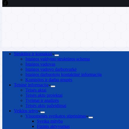
Struktūra ir kontaktai
Įstaigos valdymo struktūros schema
Įstaigos vadovas
Įstaigos vadovo darbotvarkė
Įstaigos darbuotojų kontaktinė informacija
Komisijos ir darbo grupės
Teisinė informacija
Teisės aktai
Teisės aktų projektai
Tyrimai ir analizės
Teisės aktų pažeidimai
Veiklos sritys
Visuomenės sveikatos stiprinimas
Sveika mityba
Fizinis aktyvumas