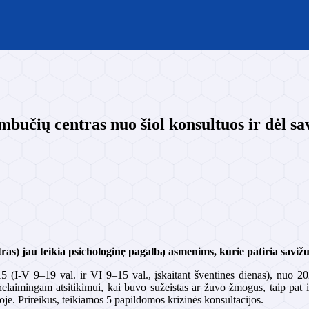
mbučių centras nuo šiol konsultuos ir dėl s
tras) jau
teikia psichologinę pagalbą asmenims, kurie patiria savi
(I-V 9–19 val. ir VI 9–15 val., įskaitant šventines dienas), nuo 2
laimingam atsitikimui, kai buvo sužeistas ar žuvo žmogus, taip pat iš
oje. Prireikus, teikiamos 5 papildomos krizinės konsultacijos.