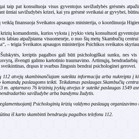
ai taip pat konsultuoja visus gyventojus savižudybės grėsmės atpaž
ant ūmiai savižudybės krizei, kai yra grėsmė sveikatai ar gyvybei, būti
eiklą finansuoja Sveikatos apsaugos ministerija, o koordinuoja Higieno
rizių komandomis, kurios vyksta į įvykio vietą konsultuoti gyventojus 
a vis labiau atpažįstama visuomenėje, o nuo šių metų Skambučių centrui 
a“, – teigia Sveikatos apsaugos ministerijos Psichikos sveikatos skyria
Šulskytės, kreiptis pagalbos gali būti psichologiškai sunku, nes vis 
iausvyrą, išvengti galimo kartotinio traumavimo. Artimųjų, bendradarbi
veikintinas, drąsus ir svarbus žingsnis bendrai psichologinei gerovei.
ių 112 atvejų skambinančiajam suteikta informacija arba nukreipta į ki
imo komandų paslaugoms teikti. Teikdamas paslaugas Skambučių centras 
 m. aptarnavo 76 krizinių įvykių atvejus ir suteikė paslaugas 1549 a
r bendradarbio savižudybe arba bandymu žudytis.
reglamentuojantį Psichologinių krizių valdymo paslaugų organizavimo 
būtina iš karto skambinti bendruoju pagalbos telefonu 112.