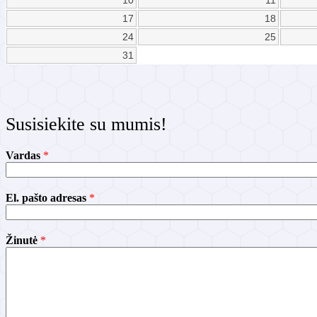
10
11
17
18
24
25
31
Susisiekite su mumis!
V
Vardas
*
a
r
d
El. pašto adresas
*
a
s
Ž
i
Žinutė
*
n
u
t
ė
a
d