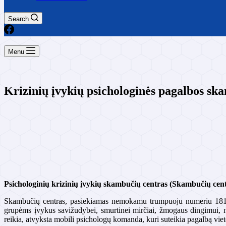
Search
Menu
Krizinių įvykių psichologinės pagalbos ska
Psichologinių krizinių įvykių skambučių centras (Skambučių cen
Skambučių centras, pasiekiamas nemokamu trumpuoju numeriu 1815 
grupėms įvykus savižudybei, smurtinei mirčiai, žmogaus dingimui, ne
reikia, atvyksta mobili psichologų komanda, kuri suteikia pagalbą viet