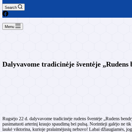
Search
Menu
Dalyvavome tradicinėje šventėje „Rudens 
Rugsėjo 22 d. dalyvavome tradicinėje rudens šventėje „Rudens bendryst
pasimatuoti arterinį kraujo spaudimą bei pulsą. Norintieji galėjo ne ti
laukė viktorina, kurioje pralaimėjusių nebuvo! Labai džiaugiamės, jo