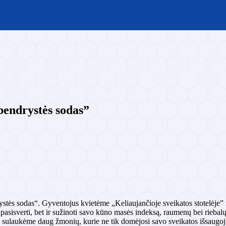
bendrystės sodas”
ės sodas“. Gyventojus kvietėme „Keliaujančioje sveikatos stotelėje” ne
k pasisverti, bet ir sužinoti savo kūno masės indeksą, raumenų bei rieba
g sulaukėme daug žmonių, kurie ne tik domėjosi savo sveikatos išsaugoj