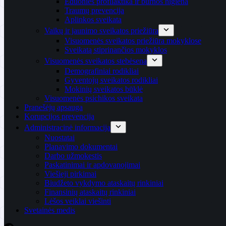
Ėduonies profilaktika ir burnos higiena
Traumų prevencija
Aplinkos sveikata
Vaikų ir jaunimo sveikatos priežiūra
Visuomenės sveikatos priežiūra mokyklose
Sveikatą stiprinančios mokyklos
Visuomenės sveikatos stebėsena
Demografiniai rodikliai
Gyventojų sveikatos rodikliai
Mokinių sveikatos būklė
Visuomenės psichikos sveikata
Pranešėjų apsauga
Korupcijos prevencija
Administracinė informacija
Nuostatai
Planavimo dokumentai
Darbo užmokestis
Paskatinimai ir apdovanojimai
Viešieji pirkimai
Biudžeto vykdymo ataskaitų rinkiniai
Finansinių ataskaitų rinkiniai
Lėšos veiklai viešinti
Svetainės medis