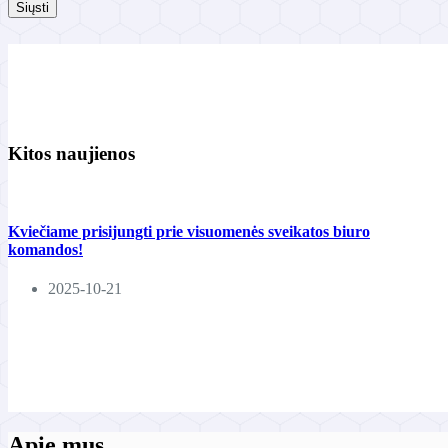
Siųsti
s
a
s
p
a
š
t
o
Kitos naujienos
Kviečiame prisijungti prie visuomenės sveikatos biuro
komandos!
2025-10-21
Apie mus