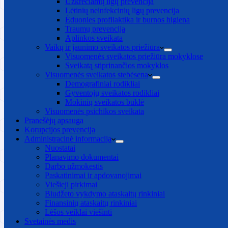
Užkrečiamų ligų prevencija
Lėtinių neinfekcinių ligų prevencija
Ėduonies profilaktika ir burnos higiena
Traumų prevencija
Aplinkos sveikata
Vaikų ir jaunimo sveikatos priežiūra
Visuomenės sveikatos priežiūra mokyklose
Sveikatą stiprinančios mokyklos
Visuomenės sveikatos stebėsena
Demografiniai rodikliai
Gyventojų sveikatos rodikliai
Mokinių sveikatos būklė
Visuomenės psichikos sveikata
Pranešėjų apsauga
Korupcijos prevencija
Administracinė informacija
Nuostatai
Planavimo dokumentai
Darbo užmokestis
Paskatinimai ir apdovanojimai
Viešieji pirkimai
Biudžeto vykdymo ataskaitų rinkiniai
Finansinių ataskaitų rinkiniai
Lėšos veiklai viešinti
Svetainės medis