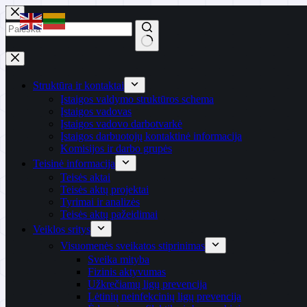
Skip
to
content
No
results
Struktūra ir kontaktai
Įstaigos valdymo struktūros schema
Įstaigos vadovas
Įstaigos vadovo darbotvarkė
Įstaigos darbuotojų kontaktinė informacija
Komisijos ir darbo grupės
Teisinė informacija
Teisės aktai
Teisės aktų projektai
Tyrimai ir analizės
Teisės aktų pažeidimai
Veiklos sritys
Visuomenės sveikatos stiprinimas
Sveika mityba
Fizinis aktyvumas
Užkrečiamų ligų prevencija
Lėtinių neinfekcinių ligų prevencija