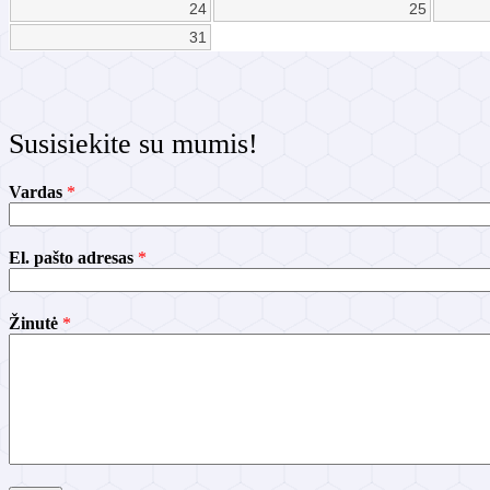
24
25
31
Susisiekite su mumis!
Vardas
*
El. pašto adresas
*
V
Žinutė
*
a
r
d
a
s
a
d
r
e