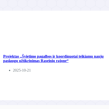
Projektas „Švietimo pagalbos ir koordinuotai teikiamų naujų
paslaugų užtikrinimas Raseinių rajone“
2025-10-21