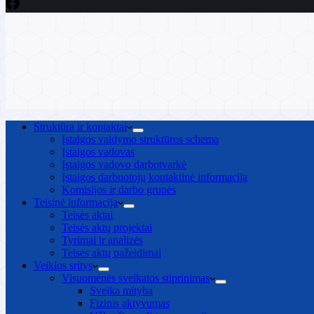
Struktūra ir kontaktai
Įstaigos valdymo struktūros schema
Įstaigos vadovas
Įstaigos vadovo darbotvarkė
Įstaigos darbuotojų kontaktinė informacija
Komisijos ir darbo grupės
Teisinė informacija
Teisės aktai
Teisės aktų projektai
Tyrimai ir analizės
Teisės aktų pažeidimai
Veiklos sritys
Visuomenės sveikatos stiprinimas
Sveika mityba
Fizinis aktyvumas