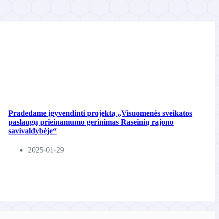
Pradedame įgyvendinti projektą „Visuomenės sveikatos
paslaugų prieinamumo gerinimas Raseinių rajono
savivaldybėje“
2025-01-29