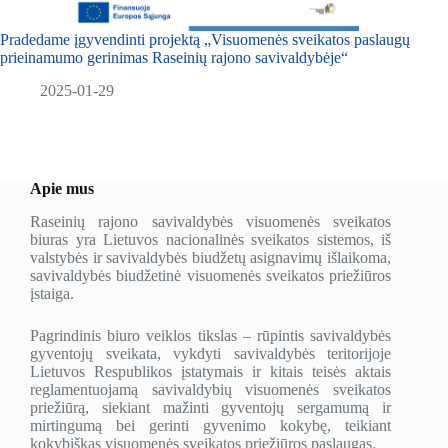
Pradedame įgyvendinti projektą „Visuomenės sveikatos paslaugų
prieinamumo gerinimas Raseinių rajono savivaldybėje“
2025-01-29
Apie mus
Raseinių rajono savivaldybės visuomenės sveikatos
biuras yra Lietuvos nacionalinės sveikatos sistemos, iš
valstybės ir savivaldybės biudžetų asignavimų išlaikoma,
savivaldybės biudžetinė visuomenės sveikatos priežiūros
įstaiga.
Pagrindinis biuro veiklos tikslas – rūpintis savivaldybės
gyventojų sveikata, vykdyti savivaldybės teritorijoje
Lietuvos Respublikos įstatymais ir kitais teisės aktais
reglamentuojamą savivaldybių visuomenės sveikatos
priežiūrą, siekiant mažinti gyventojų sergamumą ir
mirtingumą bei gerinti gyvenimo kokybę, teikiant
kokybiškas visuomenės sveikatos priežiūros paslaugas.