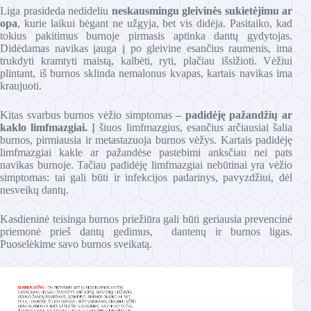
Liga prasideda nedideliu
neskausmingu gleivinės sukietėjimu ar
opa
, kurie laikui bėgant ne užgyja, bet vis didėja. Pasitaiko, kad
tokius pakitimus burnoje pirmasis aptinka dantų gydytojas.
Didėdamas navikas įauga į po gleivine esančius raumenis, ima
trukdyti kramtyti maistą, kalbėti, ryti, plačiau išsižioti. Vėžiui
plintant, iš burnos sklinda nemalonus kvapas, kartais navikas ima
kraujuoti.
Kitas svarbus burnos vėžio simptomas
– padidėję pažandžių ar
kaklo limfmazgiai.
Į šiuos limfmazgius, esančius arčiausiai šalia
burnos, pirmiausia ir metastazuoja burnos vėžys. Kartais padidėję
limfmazgiai kakle ar pažandėse pastebimi anksčiau nei pats
navikas burnoje. Tačiau padidėję limfmazgiai nebūtinai yra vėžio
simptomas: tai gali būti ir infekcijos padarinys, pavyzdžiui, dėl
nesveikų dantų.
Kasdieninė teisinga burnos priežiūra gali būti geriausia prevencinė
priemonė prieš dantų gedimus, dantenų ir burnos ligas.
Puoselėkime savo burnos sveikatą.