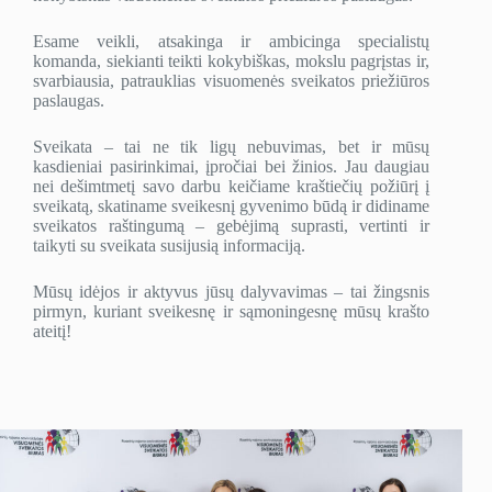
Esame veikli, atsakinga ir ambicinga specialistų
komanda, siekianti teikti kokybiškas, mokslu pagrįstas ir,
svarbiausia, patrauklias visuomenės sveikatos priežiūros
paslaugas.
Sveikata – tai ne tik ligų nebuvimas, bet ir mūsų
kasdieniai pasirinkimai, įpročiai bei žinios. Jau daugiau
nei dešimtmetį savo darbu keičiame kraštiečių požiūrį į
sveikatą, skatiname sveikesnį gyvenimo būdą ir didiname
sveikatos raštingumą – gebėjimą suprasti, vertinti ir
taikyti su sveikata susijusią informaciją.
Mūsų idėjos ir aktyvus jūsų dalyvavimas – tai žingsnis
pirmyn, kuriant sveikesnę ir sąmoningesnę mūsų krašto
ateitį!