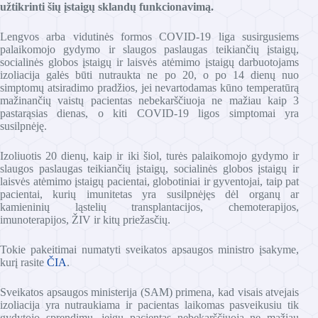
užtikrinti šių įstaigų sklandų funkcionavimą.
Lengvos arba vidutinės formos COVID-19 liga susirgusiems
palaikomojo gydymo ir slaugos paslaugas teikiančių įstaigų,
socialinės globos įstaigų ir laisvės atėmimo įstaigų darbuotojams
izoliacija galės būti nutraukta ne po 20, o po 14 dienų nuo
simptomų atsiradimo pradžios, jei nevartodamas kūno temperatūrą
mažinančių vaistų pacientas nebekarščiuoja ne mažiau kaip 3
pastarąsias dienas, o kiti COVID-19 ligos simptomai yra
susilpnėję.
Izoliuotis 20 dienų, kaip ir iki šiol, turės palaikomojo gydymo ir
slaugos paslaugas teikiančių įstaigų, socialinės globos įstaigų ir
laisvės atėmimo įstaigų pacientai, globotiniai ir gyventojai, taip pat
pacientai, kurių imunitetas yra susilpnėjęs dėl organų ar
kamieninių ląstelių transplantacijos, chemoterapijos,
imunoterapijos, ŽIV ir kitų priežasčių.
Tokie pakeitimai numatyti sveikatos apsaugos ministro įsakyme,
kurį rasite
ČIA
.
Sveikatos apsaugos ministerija (SAM) primena, kad visais atvejais
izoliacija yra nutraukiama ir pacientas laikomas pasveikusiu tik
gydytojo sprendimu, jeigu pacientas nebekarščiuoja ne mažiau