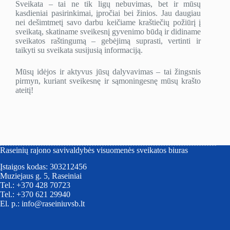
Sveikata – tai ne tik ligų nebuvimas, bet ir mūsų
kasdieniai pasirinkimai, įpročiai bei žinios. Jau daugiau
nei dešimtmetį savo darbu keičiame kraštiečių požiūrį į
sveikatą, skatiname sveikesnį gyvenimo būdą ir didiname
sveikatos raštingumą – gebėjimą suprasti, vertinti ir
taikyti su sveikata susijusią informaciją.
Mūsų idėjos ir aktyvus jūsų dalyvavimas – tai žingsnis
pirmyn, kuriant sveikesnę ir sąmoningesnę mūsų krašto
ateitį!
Raseinių rajono savivaldybės visuomenės sveikatos biuras
Įstaigos kodas: 303212456
Muziejaus g. 5, Raseiniai
Tel.: +370 428 70723
Tel.: +370 621 29940
El. p.: info@raseiniuvsb.lt