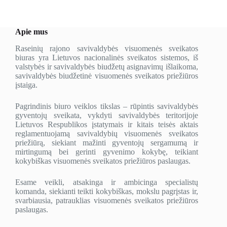
Apie mus
Raseinių rajono savivaldybės visuomenės sveikatos
biuras yra Lietuvos nacionalinės sveikatos sistemos, iš
valstybės ir savivaldybės biudžetų asignavimų išlaikoma,
savivaldybės biudžetinė visuomenės sveikatos priežiūros
įstaiga.
Pagrindinis biuro veiklos tikslas – rūpintis savivaldybės
gyventojų sveikata, vykdyti savivaldybės teritorijoje
Lietuvos Respublikos įstatymais ir kitais teisės aktais
reglamentuojamą savivaldybių visuomenės sveikatos
priežiūrą, siekiant mažinti gyventojų sergamumą ir
mirtingumą bei gerinti gyvenimo kokybę, teikiant
kokybiškas visuomenės sveikatos priežiūros paslaugas.
Esame veikli, atsakinga ir ambicinga specialistų
komanda, siekianti teikti kokybiškas, mokslu pagrįstas ir,
svarbiausia, patrauklias visuomenės sveikatos priežiūros
paslaugas.