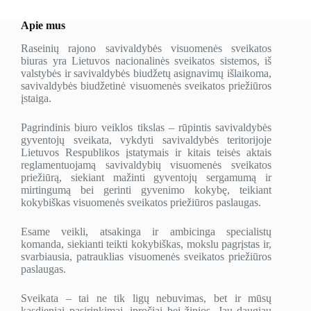
Apie mus
Raseinių rajono savivaldybės visuomenės sveikatos
biuras yra Lietuvos nacionalinės sveikatos sistemos, iš
valstybės ir savivaldybės biudžetų asignavimų išlaikoma,
savivaldybės biudžetinė visuomenės sveikatos priežiūros
įstaiga.
Pagrindinis biuro veiklos tikslas – rūpintis savivaldybės
gyventojų sveikata, vykdyti savivaldybės teritorijoje
Lietuvos Respublikos įstatymais ir kitais teisės aktais
reglamentuojamą savivaldybių visuomenės sveikatos
priežiūrą, siekiant mažinti gyventojų sergamumą ir
mirtingumą bei gerinti gyvenimo kokybę, teikiant
kokybiškas visuomenės sveikatos priežiūros paslaugas.
Esame veikli, atsakinga ir ambicinga specialistų
komanda, siekianti teikti kokybiškas, mokslu pagrįstas ir,
svarbiausia, patrauklias visuomenės sveikatos priežiūros
paslaugas.
Sveikata – tai ne tik ligų nebuvimas, bet ir mūsų
kasdieniai pasirinkimai, įpročiai bei žinios. Jau daugiau