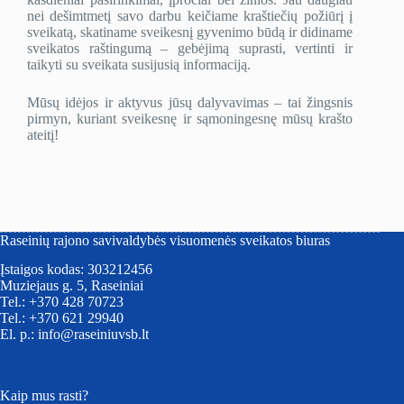
nei dešimtmetį savo darbu keičiame kraštiečių požiūrį į
sveikatą, skatiname sveikesnį gyvenimo būdą ir didiname
sveikatos raštingumą – gebėjimą suprasti, vertinti ir
taikyti su sveikata susijusią informaciją.
Mūsų idėjos ir aktyvus jūsų dalyvavimas – tai žingsnis
pirmyn, kuriant sveikesnę ir sąmoningesnę mūsų krašto
ateitį!
Raseinių rajono savivaldybės visuomenės sveikatos biuras
Įstaigos kodas: 303212456
Muziejaus g. 5, Raseiniai
Tel.: +370 428 70723
Tel.: +370 621 29940
El. p.: info@raseiniuvsb.lt
Kaip mus rasti?