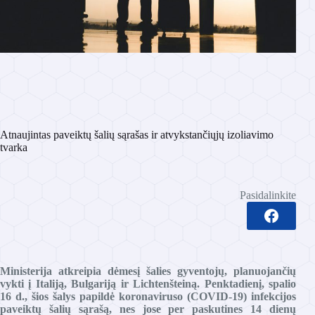
Atnaujintas paveiktų šalių sąrašas ir atvykstančiųjų izoliavimo
tvarka
Pasidalinkite
Ministerija atkreipia dėmesį šalies gyventojų, planuojančių
vykti į Italiją, Bulgariją ir Lichtenšteiną. Penktadienį, spalio
16 d., šios šalys papildė koronaviruso (COVID-19) infekcijos
paveiktų šalių sąrašą, nes jose per paskutines 14 dienų