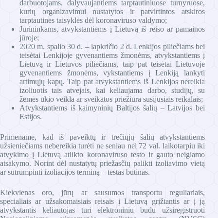
darbuotojams, dalyvaujantiems tarptautiniuose turnyruose,
kurių organizavimui nustatytos ir patvirtintos atskiros
tarptautinės taisyklės dėl koronaviruso valdymo;
Jūrininkams, atvykstantiems į Lietuvą iš reiso ar pamainos
jūroje;
2020 m. spalio 30 d. – lapkričio 2 d. Lenkijos piliečiams bei
teisėtai Lenkijoje gyvenantiems žmonėms, atvykstantiems į
Lietuvą ir Lietuvos piliečiams, taip pat teisėtai Lietuvoje
gyvenantiems žmonėms, vykstantiems į Lenkiją lankyti
artimųjų kapų. Taip pat atvykstantiems iš Lenkijos nereikia
izoliuotis tais atvejais, kai keliaujama darbo, studijų, su
žemės ūkio veikla ar sveikatos priežiūra susijusiais reikalais;
Atvykstantiems iš kaimyninių Baltijos šalių – Latvijos bei
Estijos.
Primename, kad iš paveiktų ir trečiųjų šalių atvykstantiems
užsieniečiams nebereikia turėti ne seniau nei 72 val. laikotarpiu iki
atvykimo į Lietuvą atlikto koronaviruso testo ir gauto neigiamo
atsakymo. Norint dėl nustatytų priežasčių palikti izoliavimo vietą
ar sutrumpinti izoliacijos terminą – testas būtinas.
Kiekvienas oro, jūrų ar sausumos transportu reguliariais,
specialiais ar užsakomaisiais reisais į Lietuvą grįžtantis ar į ją
atvykstantis keliautojas turi elektroniniu būdu užsiregistruoti