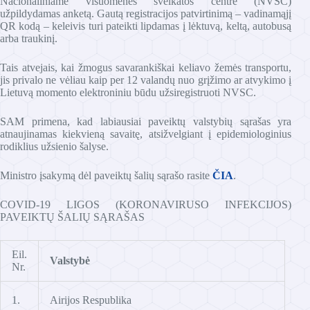
Nacionaliniame visuomenės sveikatos centre (NVSC)
užpildydamas anketą. Gautą registracijos patvirtinimą – vadinamąjį
QR kodą – keleivis turi pateikti lipdamas į lėktuvą, keltą, autobusą
arba traukinį.
Tais atvejais, kai žmogus savarankiškai keliavo žemės transportu,
jis privalo ne vėliau kaip per 12 valandų nuo grįžimo ar atvykimo į
Lietuvą momento elektroniniu būdu užsiregistruoti NVSC.
SAM primena, kad labiausiai paveiktų valstybių sąrašas yra
atnaujinamas kiekvieną savaitę, atsižvelgiant į epidemiologinius
rodiklius užsienio šalyse.
Ministro įsakymą dėl paveiktų šalių sąrašo rasite
ČIA
.
COVID-19 LIGOS (KORONAVIRUSO INFEKCIJOS)
PAVEIKTŲ ŠALIŲ SĄRAŠAS
Eil.
Valstybė
Nr.
1.
Airijos Respublika