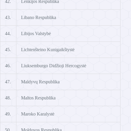
42.
Lenkijos Respublika
43.
Libano Respublika
44.
Libijos Valstybė
45.
Lichtenšteino Kunigaikštystė
46.
Liuksemburgo Didžioji Hercogystė
47.
Maldyvų Respublika
48.
Maltos Respublika
49.
Maroko Karalystė
50.
Moldovos Respublika