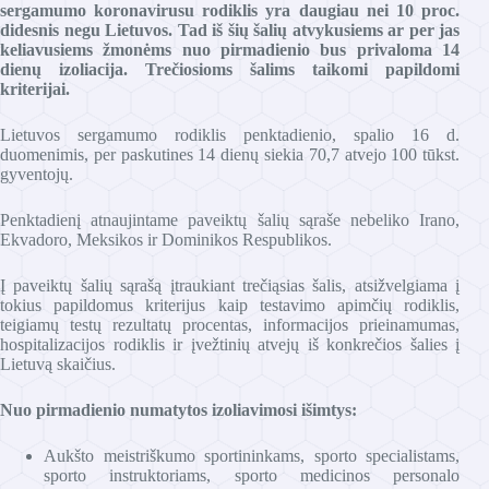
sergamumo koronavirusu rodiklis yra daugiau nei 10 proc.
didesnis negu Lietuvos. Tad iš šių šalių atvykusiems ar per jas
keliavusiems žmonėms nuo pirmadienio bus privaloma 14
dienų izoliacija. Trečiosioms šalims taikomi papildomi
kriterijai.
Lietuvos sergamumo rodiklis penktadienio, spalio 16 d.
duomenimis, per paskutines 14 dienų siekia 70,7 atvejo 100 tūkst.
gyventojų.
Penktadienį atnaujintame paveiktų šalių sąraše nebeliko Irano,
Ekvadoro, Meksikos ir Dominikos Respublikos.
Į paveiktų šalių sąrašą įtraukiant trečiąsias šalis, atsižvelgiama į
tokius papildomus kriterijus kaip testavimo apimčių rodiklis,
teigiamų testų rezultatų procentas, informacijos prieinamumas,
hospitalizacijos rodiklis ir įvežtinių atvejų iš konkrečios šalies į
Lietuvą skaičius.
Nuo pirmadienio numatytos izoliavimosi išimtys:
Aukšto meistriškumo sportininkams, sporto specialistams,
sporto instruktoriams, sporto medicinos personalo