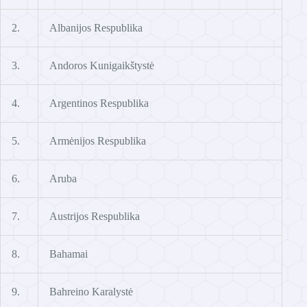
2.
Albanijos Respublika
3.
Andoros Kunigaikštystė
4.
Argentinos Respublika
5.
Armėnijos Respublika
6.
Aruba
7.
Austrijos Respublika
8.
Bahamai
9.
Bahreino Karalystė