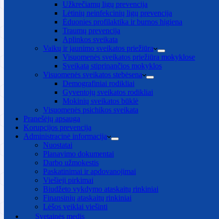
Užkrečiamų ligų prevencija
Lėtinių neinfekcinių ligų prevencija
Ėduonies profilaktika ir burnos higiena
Traumų prevencija
Aplinkos sveikata
Vaikų ir jaunimo sveikatos priežiūra
Visuomenės sveikatos priežiūra mokyklose
Sveikatą stiprinančios mokyklos
Visuomenės sveikatos stebėsena
Demografiniai rodikliai
Gyventojų sveikatos rodikliai
Mokinių sveikatos būklė
Visuomenės psichikos sveikata
Pranešėjų apsauga
Korupcijos prevencija
Administracinė informacija
Nuostatai
Planavimo dokumentai
Darbo užmokestis
Paskatinimai ir apdovanojimai
Viešieji pirkimai
Biudžeto vykdymo ataskaitų rinkiniai
Finansinių ataskaitų rinkiniai
Lėšos veiklai viešinti
Svetainės medis