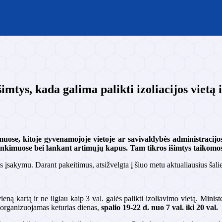
imtys, kada galima palikti izoliacijos vietą
uose, kitoje gyvenamojoje vietoje ar savivaldybės administracijos
rinkimuose bei lankant artimųjų kapus. Tam tikros išimtys taikomos
įsakymu. Darant pakeitimus, atsižvelgta į šiuo metu aktualiausius šali
ną kartą ir ne ilgiau kaip 3 val. galės palikti izoliavimo vietą. Minis
s organizuojamas keturias dienas,
spalio 19-22 d. nuo 7 val. iki 20 val.