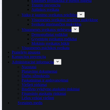
Ėduonies profilaktika ir burnos higiena
Traumų prevencija
Aplinkos sveikata
Vaikų ir jaunimo sveikatos priežiūra
Visuomenės sveikatos priežiūra mokyklose
Sveikatą stiprinančios mokyklos
Visuomenės sveikatos stebėsena
Demografiniai rodikliai
Gyventojų sveikatos rodikliai
Mokinių sveikatos būklė
Visuomenės psichikos sveikata
Pranešėjų apsauga
Korupcijos prevencija
Administracinė informacija
Nuostatai
Planavimo dokumentai
Darbo užmokestis
Paskatinimai ir apdovanojimai
Viešieji pirkimai
Biudžeto vykdymo ataskaitų rinkiniai
Finansinių ataskaitų rinkiniai
Lėšos veiklai viešinti
Svetainės medis