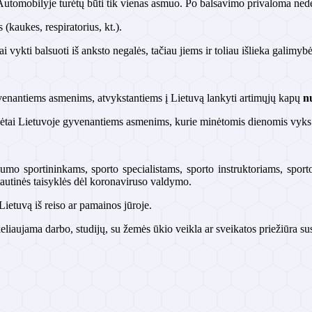
Automobilyje turėtų būti tik vienas asmuo. Po balsavimo privaloma nedelsi
(kaukes, respiratorius, kt.).
 vykti balsuoti iš anksto negalės, tačiau jiems ir toliau išlieka galimy
gyvenantiems asmenims, atvykstantiems į Lietuvą lankyti artimųjų kapų
nu
eisėtai Lietuvoje gyvenantiems asmenims, kurie minėtomis dienomis vyks
umo sportininkams, sporto specialistams, sporto instruktoriams, sport
ptautinės taisyklės dėl koronaviruso valdymo.
Lietuvą iš reiso ar pamainos jūroje.
eliaujama darbo, studijų, su žemės ūkio veikla ar sveikatos priežiūra susi