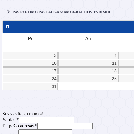
PAVEŽĖJIMO PASLAUGA MAMOGRAFIJOS TYRIMUI
Pr
An
3
4
10
11
17
18
24
25
31
Susisiekite su mumis!
Vardas
*
El. pašto adresas
*
Žinutė