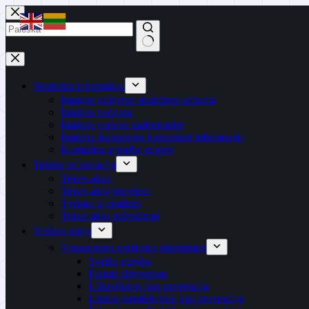
Skip
to
content
No
results
Struktūra ir kontaktai
Įstaigos valdymo struktūros schema
Įstaigos vadovas
Įstaigos vadovo darbotvarkė
Įstaigos darbuotojų kontaktinė informacija
Komisijos ir darbo grupės
Teisinė informacija
Teisės aktai
Teisės aktų projektai
Tyrimai ir analizės
Teisės aktų pažeidimai
Veiklos sritys
Visuomenės sveikatos stiprinimas
Sveika mityba
Fizinis aktyvumas
Užkrečiamų ligų prevencija
Lėtinių neinfekcinių ligų prevencija