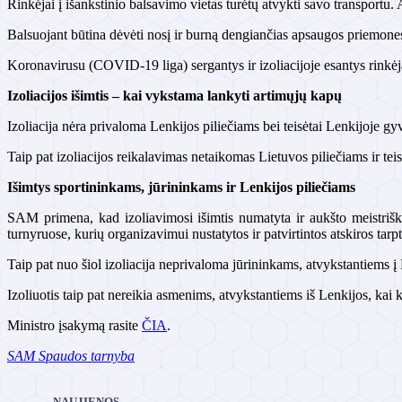
Rinkėjai į išankstinio balsavimo vietas turėtų atvykti savo transportu. 
Balsuojant būtina dėvėti nosį ir burną dengiančias apsaugos priemones 
Koronavirusu (COVID-19 liga) sergantys ir izoliacijoje esantys rinkėjai
Izoliacijos išimtis – kai vykstama lankyti artimųjų kapų
Izoliacija nėra privaloma Lenkijos piliečiams bei teisėtai Lenkijoje 
Taip pat izoliacijos reikalavimas netaikomas Lietuvos piliečiams ir t
Išimtys sportininkams, jūrininkams ir Lenkijos piliečiams
SAM primena, kad izoliavimosi išimtis numatyta ir aukšto meistrišk
turnyruose, kurių organizavimui nustatytos ir patvirtintos atskiros tar
Taip pat nuo šiol izoliacija neprivaloma jūrininkams, atvykstantiems į 
Izoliuotis taip pat nereikia asmenims, atvykstantiems iš Lenkijos, kai k
Ministro įsakymą rasite
ČIA
.
SAM Spaudos tarnyba
NAUJIENOS