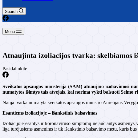
Search
Menu
Atnaujinta izoliacijos tvarka: skelbiamos iš
Pasidalinkite
Sveikatos apsaugos ministerija (SAM) atnaujino izoliavimosi nam
numatytos išimtys tais atvejais, kai norima vykti balsuoti Seimo 
Nauja tvarka numatyta sveikatos apsaugos ministro Aurelijaus Verygos 
Esantiems izoliacijoje – išankstinis balsavimas
Izoliacijoje esantys ir koronaviruso simptomų nejaučiantys asmenys vie
liga turėjusiems asmenims ir tik išankstinio balsavimo metu, kuris bu