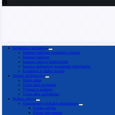
Struktūra ir kontaktai
Įstaigos valdymo struktūros schema
Įstaigos vadovas
Įstaigos vadovo darbotvarkė
Įstaigos darbuotojų kontaktinė informacija
Komisijos ir darbo grupės
Teisinė informacija
Teisės aktai
Teisės aktų projektai
Tyrimai ir analizės
Teisės aktų pažeidimai
Veiklos sritys
Visuomenės sveikatos stiprinimas
Sveika mityba
Fizinis aktyvumas