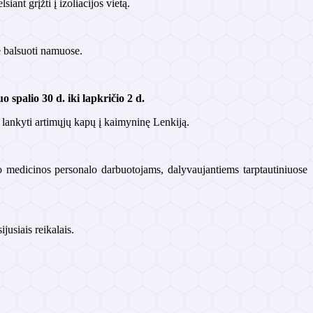
ant grįžti į izoliacijos vietą.
bė balsuoti namuose.
o spalio 30 d. iki lapkričio 2 d.
 lankyti artimųjų kapų į kaimyninę Lenkiją.
o medicinos personalo darbuotojams, dalyvaujantiems tarptautiniuose
jusiais reikalais.