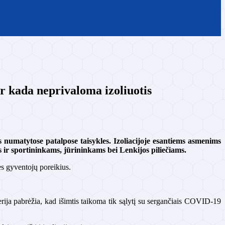
 ir kada neprivaloma izoliuotis
 numatytose patalpose taisykles. Izoliacijoje esantiems asmenims
 ir sportininkams, jūrininkams bei Lenkijos piliečiams.
es gyventojų poreikius.
terija pabrėžia, kad išimtis taikoma tik sąlytį su sergančiais COVID-19