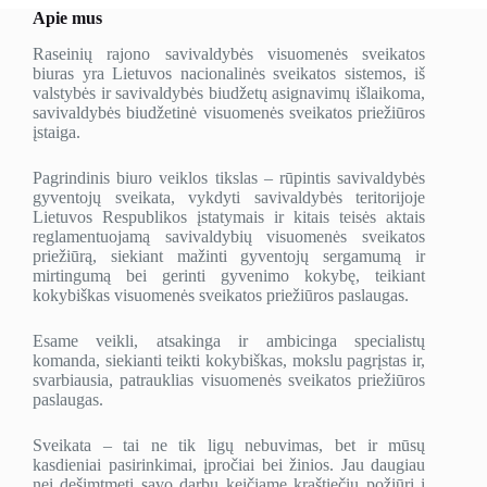
Apie mus
Raseinių rajono savivaldybės visuomenės sveikatos
biuras yra Lietuvos nacionalinės sveikatos sistemos, iš
valstybės ir savivaldybės biudžetų asignavimų išlaikoma,
savivaldybės biudžetinė visuomenės sveikatos priežiūros
įstaiga.
Pagrindinis biuro veiklos tikslas – rūpintis savivaldybės
gyventojų sveikata, vykdyti savivaldybės teritorijoje
Lietuvos Respublikos įstatymais ir kitais teisės aktais
reglamentuojamą savivaldybių visuomenės sveikatos
priežiūrą, siekiant mažinti gyventojų sergamumą ir
mirtingumą bei gerinti gyvenimo kokybę, teikiant
kokybiškas visuomenės sveikatos priežiūros paslaugas.
Esame veikli, atsakinga ir ambicinga specialistų
komanda, siekianti teikti kokybiškas, mokslu pagrįstas ir,
svarbiausia, patrauklias visuomenės sveikatos priežiūros
paslaugas.
Sveikata – tai ne tik ligų nebuvimas, bet ir mūsų
kasdieniai pasirinkimai, įpročiai bei žinios. Jau daugiau
nei dešimtmetį savo darbu keičiame kraštiečių požiūrį į