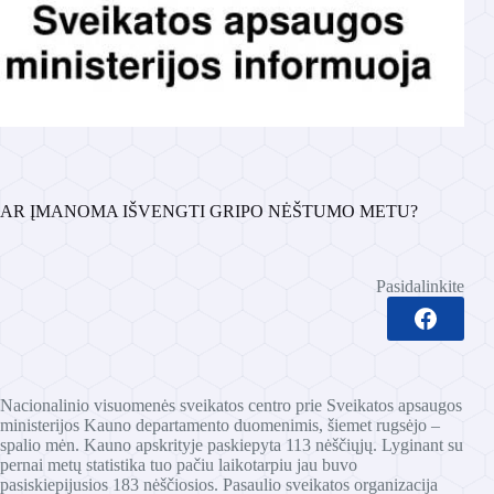
AR ĮMANOMA IŠVENGTI GRIPO NĖŠTUMO METU?
Pasidalinkite
Nacionalinio visuomenės sveikatos centro prie Sveikatos apsaugos
ministerijos Kauno departamento duomenimis, šiemet rugsėjo –
spalio mėn. Kauno apskrityje paskiepyta 113 nėščiųjų. Lyginant su
pernai metų statistika tuo pačiu laikotarpiu jau buvo
pasiskiepijusios 183 nėščiosios. Pasaulio sveikatos organizacija