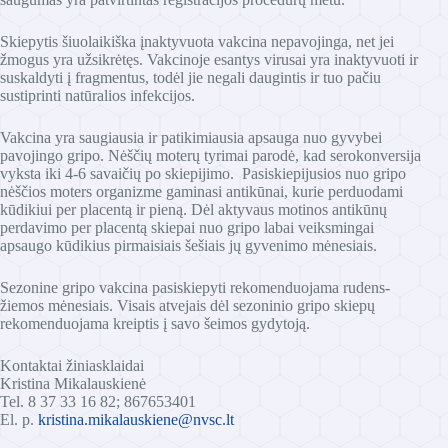
Skiepytis šiuolaikiška įnaktyvuota vakcina nepavojinga, net jei
žmogus yra užsikrėtęs. Vakcinoje esantys virusai yra inaktyvuoti ir
suskaldyti į fragmentus, todėl jie negali daugintis ir tuo pačiu
sustiprinti natūralios infekcijos.
Vakcina yra saugiausia ir patikimiausia apsauga nuo gyvybei
pavojingo gripo. Nėščių moterų tyrimai parodė, kad serokonversija
vyksta iki 4-6 savaičių po skiepijimo. Pasiskiepijusios nuo gripo
nėščios moters organizme gaminasi antikūnai, kurie perduodami
kūdikiui per placentą ir pieną. Dėl aktyvaus motinos antikūnų
perdavimo per placentą skiepai nuo gripo labai veiksmingai
apsaugo kūdikius pirmaisiais šešiais jų gyvenimo mėnesiais.
Sezonine gripo vakcina pasiskiepyti rekomenduojama rudens-
žiemos mėnesiais. Visais atvejais dėl sezoninio gripo skiepų
rekomenduojama kreiptis į savo šeimos gydytoją.
Kontaktai žiniasklaidai
Kristina Mikalauskienė
Tel. 8 37 33 16 82; 867653401
El. p.
kristina.mikalauskiene@nvsc.lt