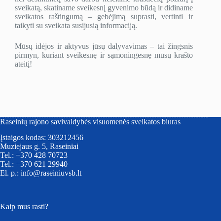
sveikatą, skatiname sveikesnį gyvenimo būdą ir didiname
sveikatos raštingumą – gebėjimą suprasti, vertinti ir
taikyti su sveikata susijusią informaciją.
Mūsų idėjos ir aktyvus jūsų dalyvavimas – tai žingsnis
pirmyn, kuriant sveikesnę ir sąmoningesnę mūsų krašto
ateitį!
Raseinių rajono savivaldybės visuomenės sveikatos biuras
Įstaigos kodas: 303212456
Muziejaus g. 5, Raseiniai
Tel.: +370 428 70723
Tel.: +370 621 29940
El. p.: info@raseiniuvsb.lt
Kaip mus rasti?