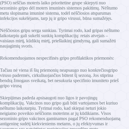
(PSO) nėščias moteris laiko prioritetine grupe skiepyti nuo
sezoninio gripo dėl moters imuninės sistemos pakitimų. Nėštumo
metu slopinama imuninė sistema, todėl nėščiosios atsparumas
infekcijos sukėlėjams, tarp jų ir gripo virusui, būna sumažėjęs.
Nėščiosios gripu serga sunkiau. Tyrimai rodo, kad gripas nėštumo
laikotarpiu gali sukelti sunkių komplikacijų: retais atvejais –
vaisiaus mirtį, kūdikių mirtį, priešlaikinį gimdymą, gali sumažėti
naujagimių svoris.
Rekomenduojamos nespecifinės gripo profilaktikos priemonės:
Tačiau nė viena iš šių priemonių neapsaugo nuo konkrečiosgripo
viruso padermės, cirkuliuojančios būtent šį sezoną. Jos stiprina
bendrą žmogaus sveikatą, bet nesukuria specifinio imuniteto prieš
gripo virusą
Skiepijimas padeda apsisaugoti nuo ligos ir pavojingų
komplikacijų. Vakcinos nuo gripo gali būti vartojamos bet kuriuo
nėštumo laikotarpiu. Tyrimai rodo, kad skiepai neturi jokio
neigiamo poveikio nėščioms moterims ar jų kūdikiams. Visos
sezoninio gripo vakcinos gaminamos pagal PSO rekomenduojamą
antigeninę sudėtį kiekvieniems metams, o jų efektyvumas ir
saugumas yra patvirtintas registracijos procedūrų metu.