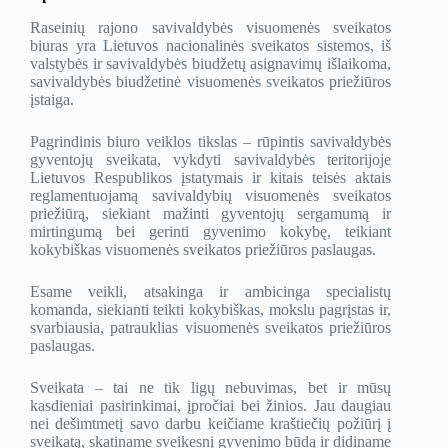
Raseinių rajono savivaldybės visuomenės sveikatos
biuras yra Lietuvos nacionalinės sveikatos sistemos, iš
valstybės ir savivaldybės biudžetų asignavimų išlaikoma,
savivaldybės biudžetinė visuomenės sveikatos priežiūros
įstaiga.
Pagrindinis biuro veiklos tikslas – rūpintis savivaldybės
gyventojų sveikata, vykdyti savivaldybės teritorijoje
Lietuvos Respublikos įstatymais ir kitais teisės aktais
reglamentuojamą savivaldybių visuomenės sveikatos
priežiūrą, siekiant mažinti gyventojų sergamumą ir
mirtingumą bei gerinti gyvenimo kokybę, teikiant
kokybiškas visuomenės sveikatos priežiūros paslaugas.
Esame veikli, atsakinga ir ambicinga specialistų
komanda, siekianti teikti kokybiškas, mokslu pagrįstas ir,
svarbiausia, patrauklias visuomenės sveikatos priežiūros
paslaugas.
Sveikata – tai ne tik ligų nebuvimas, bet ir mūsų
kasdieniai pasirinkimai, įpročiai bei žinios. Jau daugiau
nei dešimtmetį savo darbu keičiame kraštiečių požiūrį į
sveikatą, skatiname sveikesnį gyvenimo būdą ir didiname