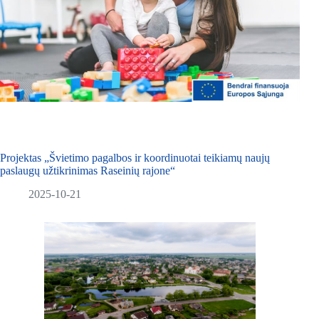
Projektas „Švietimo pagalbos ir koordinuotai teikiamų naujų
paslaugų užtikrinimas Raseinių rajone“
2025-10-21