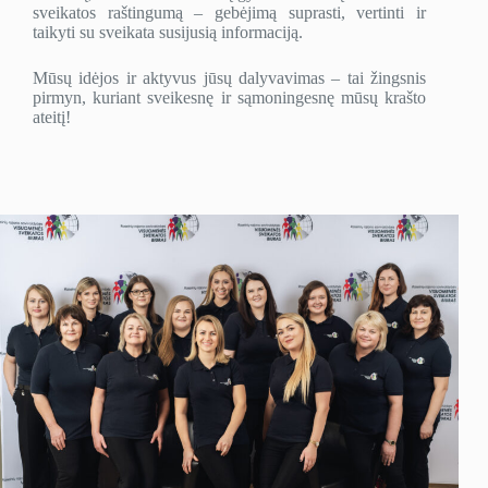
sveikatos raštingumą – gebėjimą suprasti, vertinti ir
taikyti su sveikata susijusią informaciją.
Mūsų idėjos ir aktyvus jūsų dalyvavimas – tai žingsnis
pirmyn, kuriant sveikesnę ir sąmoningesnę mūsų krašto
ateitį!