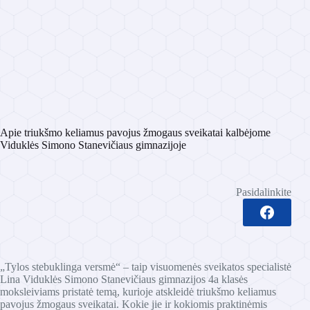
Apie triukšmo keliamus pavojus žmogaus sveikatai kalbėjome
Viduklės Simono Stanevičiaus gimnazijoje
Pasidalinkite
„Tylos stebuklinga versmė“ – taip visuomenės sveikatos specialistė
Lina Viduklės Simono Stanevičiaus gimnazijos 4a klasės
moksleiviams pristatė temą, kurioje atskleidė triukšmo keliamus
pavojus žmogaus sveikatai. Kokie jie ir kokiomis praktinėmis