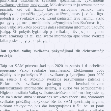
pateikiama visuomenės sveikatos specialistams, vykdantiems
sveikatos priežiūrą mokyklose.
Moksleiviams ir jų tėvams norime
priminti, kad dėl fizinio krūvio apribojimų pamokų metu
objektyviai sprendžia gydytojas, atsižvelgdamas į vaiko ligos
pobūdį ir jo sveikatos būklę. Esant pagrįstam tėvų nerimui, vizito
pas gydytoją metu, medicininis pažymėjimas bus išrašomas ir jie
apie vaiko sveikatos pokyčius galės sėkmingai informuoti ugdymo
įstaigą. Šis pokytis lygiai taip pat reikalauja tėvų sąmoningumo:
tėvai atsakingi už tai, kad svarbi informacija apie vaiko sveikatą
laiku pasiektų ugdymo įstaigą.
Jau greitai vaikų sveikatos pažymėjimai tik elektroninėje
erdvėje
Taip pat SAM primena, kad nuo 2020 m. sausio 1 d. nebelieka
popierinio Vaiko sveikatos pažymėjimo. Elektroniniu būdu
užpildytas ir pasirašytas Vaiko sveikatos pažymėjimas (nuo 2020
m. sausio 1 d. Mokinio sveikatos pažymėjimas) patenka į
Elektroninės sveikatos paslaugų ir bendradarbiavimo
infrastruktūros informacinę sistemą, iš kurios yra perduodamas į
Higienos instituto Vaikų sveikatos stebėsenos informacinę sistemą.
Su šia sistema dirba visuomenės sveikatos specialistai, vykdantys
sveikatos priežiūrą mokyklose. Be to, SAM specialistų teigimu,
siekiant efektyvumo, vis dar koreguojamas ir šių bei su jomis
susijusių kitų pažymų turinys. Šiuo metu Vaikų sveikatos