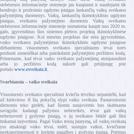
stebėsenos informacinėje sistemoje jau kaupiami ir naudojami tik
bendrojo ir profesinio ugdymo įstaigas lankančių vaikų sveikatos
pažymėjimų duomenys. Vaikų, lankančių ikimokyklinio ugdymo
įstaigas, sveikatos pažymėjimo duomenis Vaikų sveikatos
stebėsenos informacinėje sistemoje numatoma kaupti nuo 2020 m.
galo, įgyvendinus šios sistemos plėtros projektą ikimokyklinėse
ugdymo įstaigose. Kol minėtas projektas dar nėra įgyvendintas,
vaiko sveikatos pažymėjimus ikimokyklinio ugdymo įstaigose
dirbantiems visuomenės sveikatos specialistams tėvai turės
perduoti asmeniškai arba pateikdami pažymėjimo peržiūros kodą.
Primename, kad tėvai vaiko sveikatos pažymėjimą atsispausdinti
arba jo peržiūros kodą sukurti gali prisijungę prie
portalo
www.esveikata.lt
.
Svarbiausia – vaiko sveikata
Visuomenės sveikatos specialistai kviečia tėvelius nepamiršti, kad
už kiekvieno iš šių pokyčių slypi vaiko sveikata. Pastarosiomis
dienomis teko girdėti, kad šiomis naujovėmis bus skatinama
savigyda: kadangi pažymos nebereikės, tėvai gali vaikų
nebenuvesti į gydymo įstaigą, o jų sveikatos būklė gali likti
tinkamai neįvertinta. Pagal Vaiko teisių įstatymą, už vaikų sveikatą
yra atsakingi vaiko tėvai, todėl, susirgus vaikui, kviečiame
neeksperimentuoti ir kreiptis pagalbos į gydymo įstaigą. Priėmus