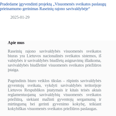
Pradedame įgyvendinti projektą „Visuomenės sveikatos paslaugų
prieinamumo gerinimas Raseinių rajono savivaldybėje“
2025-01-29
Apie mus
Raseinių rajono savivaldybės visuomenės sveikatos
biuras yra Lietuvos nacionalinės sveikatos sistemos, iš
valstybės ir savivaldybės biudžetų asignavimų išlaikoma,
savivaldybės biudžetinė visuomenės sveikatos priežiūros
įstaiga.
Pagrindinis biuro veiklos tikslas – rūpintis savivaldybės
gyventojų sveikata, vykdyti savivaldybės teritorijoje
Lietuvos Respublikos įstatymais ir kitais teisės aktais
reglamentuojamą savivaldybių visuomenės sveikatos
priežiūrą, siekiant mažinti gyventojų sergamumą ir
mirtingumą bei gerinti gyvenimo kokybę, teikiant
kokybiškas visuomenės sveikatos priežiūros paslaugas.