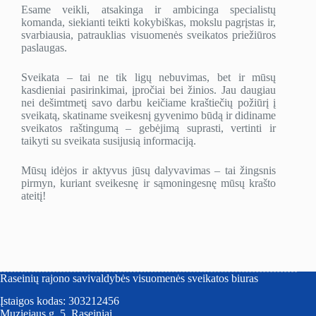
Esame veikli, atsakinga ir ambicinga specialistų
komanda, siekianti teikti kokybiškas, mokslu pagrįstas ir,
svarbiausia, patrauklias visuomenės sveikatos priežiūros
paslaugas.
Sveikata – tai ne tik ligų nebuvimas, bet ir mūsų
kasdieniai pasirinkimai, įpročiai bei žinios. Jau daugiau
nei dešimtmetį savo darbu keičiame kraštiečių požiūrį į
sveikatą, skatiname sveikesnį gyvenimo būdą ir didiname
sveikatos raštingumą – gebėjimą suprasti, vertinti ir
taikyti su sveikata susijusią informaciją.
Mūsų idėjos ir aktyvus jūsų dalyvavimas – tai žingsnis
pirmyn, kuriant sveikesnę ir sąmoningesnę mūsų krašto
ateitį!
Raseinių rajono savivaldybės visuomenės sveikatos biuras
Įstaigos kodas: 303212456
Muziejaus g. 5, Raseiniai