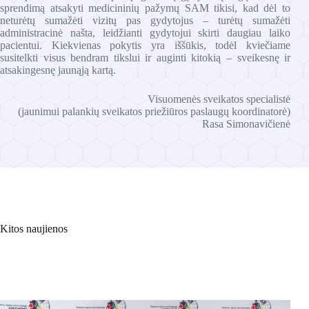
sprendimą atsakyti medicininių pažymų SAM tikisi, kad dėl to
neturėtų sumažėti vizitų pas gydytojus – turėtų sumažėti
administracinė našta, leidžianti gydytojui skirti daugiau laiko
pacientui. Kiekvienas pokytis yra iššūkis, todėl kviečiame
susitelkti visus bendram tikslui ir auginti kitokią – sveikesnę ir
atsakingesnę jaunąją kartą.
Visuomenės sveikatos specialistė
(jaunimui palankių sveikatos priežiūros paslaugų koordinatorė)
Rasa Simonavičienė
Kitos naujienos