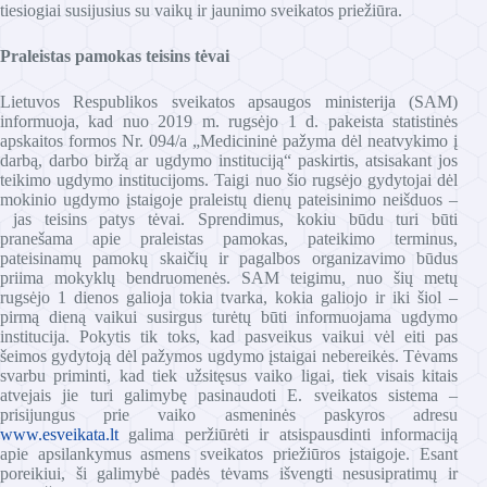
tiesiogiai susijusius su vaikų ir jaunimo sveikatos priežiūra.
Praleistas pamokas teisins tėvai
Lietuvos Respublikos sveikatos apsaugos ministerija (SAM)
informuoja, kad nuo 2019 m. rugsėjo 1 d. pakeista statistinės
apskaitos formos Nr. 094/a „Medicininė pažyma dėl neatvykimo į
darbą, darbo biržą ar ugdymo instituciją“ paskirtis, atsisakant jos
teikimo ugdymo institucijoms. Taigi nuo šio rugsėjo gydytojai dėl
mokinio ugdymo įstaigoje praleistų dienų pateisinimo neišduos –
jas teisins patys tėvai. Sprendimus, kokiu būdu turi būti
pranešama apie praleistas pamokas, pateikimo terminus,
pateisinamų pamokų skaičių ir pagalbos organizavimo būdus
priima mokyklų bendruomenės. SAM teigimu, nuo šių metų
rugsėjo 1 dienos galioja tokia tvarka, kokia galiojo ir iki šiol –
pirmą dieną vaikui susirgus turėtų būti informuojama ugdymo
institucija. Pokytis tik toks, kad pasveikus vaikui vėl eiti pas
šeimos gydytoją dėl pažymos ugdymo įstaigai nebereikės. Tėvams
svarbu priminti, kad tiek užsitęsus vaiko ligai, tiek visais kitais
atvejais jie turi galimybę pasinaudoti E. sveikatos sistema –
prisijungus prie vaiko asmeninės paskyros adresu
www.esveikata.lt
galima peržiūrėti ir atsispausdinti informaciją
apie apsilankymus asmens sveikatos priežiūros įstaigoje. Esant
poreikiui, ši galimybė padės tėvams išvengti nesusipratimų ir