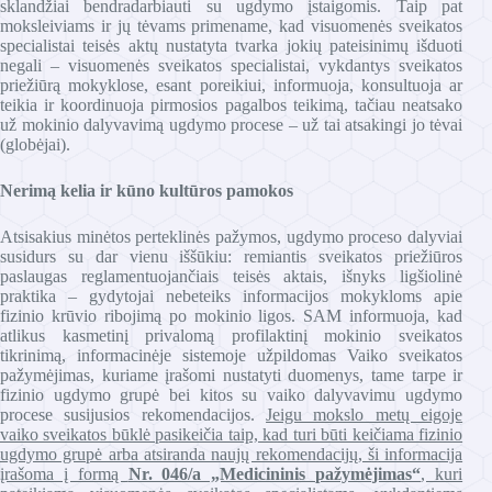
sklandžiai bendradarbiauti su ugdymo įstaigomis. Taip pat
moksleiviams ir jų tėvams primename, kad visuomenės sveikatos
specialistai teisės aktų nustatyta tvarka jokių pateisinimų išduoti
negali – visuomenės sveikatos specialistai, vykdantys sveikatos
priežiūrą mokyklose, esant poreikiui, informuoja, konsultuoja ar
teikia ir koordinuoja pirmosios pagalbos teikimą, tačiau neatsako
už mokinio dalyvavimą ugdymo procese – už tai atsakingi jo tėvai
(globėjai).
Nerimą kelia ir kūno kultūros pamokos
Atsisakius minėtos perteklinės pažymos, ugdymo proceso dalyviai
susidurs su dar vienu iššūkiu: remiantis sveikatos priežiūros
paslaugas reglamentuojančiais teisės aktais, išnyks ligšiolinė
praktika – gydytojai nebeteiks informacijos mokykloms apie
fizinio krūvio ribojimą po mokinio ligos. SAM informuoja, kad
atlikus kasmetinį privalomą profilaktinį mokinio sveikatos
tikrinimą, informacinėje sistemoje užpildomas Vaiko sveikatos
pažymėjimas, kuriame įrašomi nustatyti duomenys, tame tarpe ir
fizinio ugdymo grupė bei kitos su vaiko dalyvavimu ugdymo
procese susijusios rekomendacijos.
Jeigu mokslo metų eigoje
vaiko sveikatos būklė pasikeičia taip, kad turi būti keičiama fizinio
ugdymo grupė arba atsiranda naujų rekomendacijų, ši informacija
įrašoma į formą
Nr. 046/a „Medicininis pažymėjimas“
, kuri