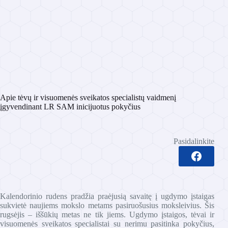
Apie tėvų ir visuomenės sveikatos specialistų vaidmenį
įgyvendinant LR SAM inicijuotus pokyčius
Pasidalinkite
Kalendorinio rudens pradžia praėjusią savaitę į ugdymo įstaigas
sukvietė naujiems mokslo metams pasiruošusius moksleivius. Šis
rugsėjis – iššūkių metas ne tik jiems. Ugdymo įstaigos, tėvai ir
visuomenės sveikatos specialistai su nerimu pasitinka pokyčius,