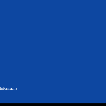
Informacija
Atviri duomenys