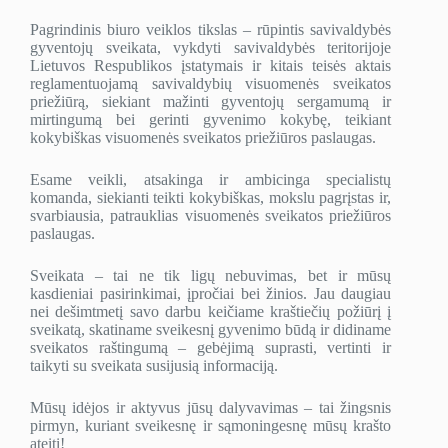
Pagrindinis biuro veiklos tikslas – rūpintis savivaldybės
gyventojų sveikata, vykdyti savivaldybės teritorijoje
Lietuvos Respublikos įstatymais ir kitais teisės aktais
reglamentuojamą savivaldybių visuomenės sveikatos
priežiūrą, siekiant mažinti gyventojų sergamumą ir
mirtingumą bei gerinti gyvenimo kokybę, teikiant
kokybiškas visuomenės sveikatos priežiūros paslaugas.
Esame veikli, atsakinga ir ambicinga specialistų
komanda, siekianti teikti kokybiškas, mokslu pagrįstas ir,
svarbiausia, patrauklias visuomenės sveikatos priežiūros
paslaugas.
Sveikata – tai ne tik ligų nebuvimas, bet ir mūsų
kasdieniai pasirinkimai, įpročiai bei žinios. Jau daugiau
nei dešimtmetį savo darbu keičiame kraštiečių požiūrį į
sveikatą, skatiname sveikesnį gyvenimo būdą ir didiname
sveikatos raštingumą – gebėjimą suprasti, vertinti ir
taikyti su sveikata susijusią informaciją.
Mūsų idėjos ir aktyvus jūsų dalyvavimas – tai žingsnis
pirmyn, kuriant sveikesnę ir sąmoningesnę mūsų krašto
ateitį!