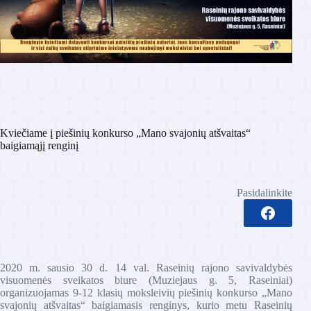
Kviečiame į piešinių konkurso „Mano svajonių atšvaitas“
baigiamąjį renginį
Pasidalinkite
2020 m. sausio 30 d. 14 val. Raseinių rajono savivaldybės
visuomenės sveikatos biure (Muziejaus g. 5, Raseiniai)
organizuojamas 9-12 klasių moksleivių piešinių konkurso „Mano
svajonių atšvaitas“ baigiamasis renginys, kurio metu Raseinių