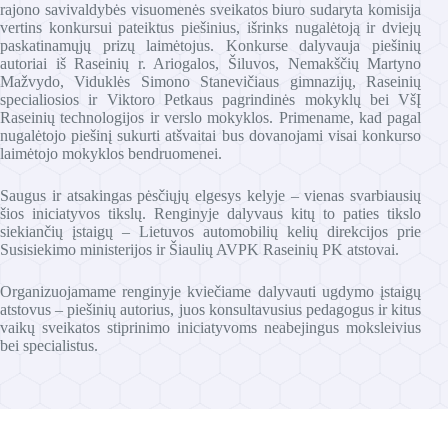
rajono savivaldybės visuomenės sveikatos biuro sudaryta komisija
vertins konkursui pateiktus piešinius, išrinks nugalėtoją ir dviejų
paskatinamųjų prizų laimėtojus. Konkurse dalyvauja piešinių
autoriai iš Raseinių r. Ariogalos, Šiluvos, Nemakščių Martyno
Mažvydo, Viduklės Simono Stanevičiaus gimnazijų, Raseinių
specialiosios ir Viktoro Petkaus pagrindinės mokyklų bei VšĮ
Raseinių technologijos ir verslo mokyklos. Primename, kad pagal
nugalėtojo piešinį sukurti atšvaitai bus dovanojami visai konkurso
laimėtojo mokyklos bendruomenei.
Saugus ir atsakingas pėsčiųjų elgesys kelyje – vienas svarbiausių
šios iniciatyvos tikslų. Renginyje dalyvaus kitų to paties tikslo
siekiančių įstaigų – Lietuvos automobilių kelių direkcijos prie
Susisiekimo ministerijos ir Šiaulių AVPK Raseinių PK atstovai.
Organizuojamame renginyje kviečiame dalyvauti ugdymo įstaigų
atstovus – piešinių autorius, juos konsultavusius pedagogus ir kitus
vaikų sveikatos stiprinimo iniciatyvoms neabejingus moksleivius
bei specialistus.