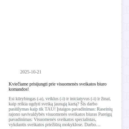
2025-10-21
Kviečiame prisijungti prie visuomenės sveikatos biuro
komandos!
Esi kūrybingas (-a), veiklus (-i) ir iniciatyvus (-i) ir žinai,
kaip reikia ugdyti sveiką jaunąją kartą? Šis darbo
pasiūlymas kaip tik TAU! Įstaigos pavadinimas: Raseinių
rajono savivaldybės visuomenės sveikatos biuras Pareigų
pavadinimas: Visuomenės sveikatos specialistas,
vykdantis sveikatos priežiūrą mokyklose. Darbo…