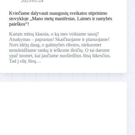
2025-01-24
Kviečiame dalyvauti suaugusių sveikatos stiprinimo
stovykloje „Mano metų manifestas. Laimės ir ramybės
paieškos“!
Kartais mūsų klausia, o ką mes veikiame sausį?
Atsakymas – paprastas! Skaičiuojame ir planuojame!
Nors idėjų daug, o galimybės ribotos, niekuomet
nenuleidžiame rankų ir ieškome išeičių. O tai darome
ypač tuomet, kai jaučiame nuoširdžius Jūsų lūkesčius.
Tad į eilę Jūsų…