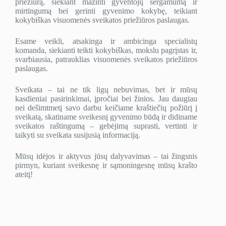
priežiūrą, siekiant mažinti gyventojų sergamumą ir
mirtingumą bei gerinti gyvenimo kokybę, teikiant
kokybiškas visuomenės sveikatos priežiūros paslaugas.
Esame veikli, atsakinga ir ambicinga specialistų
komanda, siekianti teikti kokybiškas, mokslu pagrįstas ir,
svarbiausia, patrauklias visuomenės sveikatos priežiūros
paslaugas.
Sveikata – tai ne tik ligų nebuvimas, bet ir mūsų
kasdieniai pasirinkimai, įpročiai bei žinios. Jau daugiau
nei dešimtmetį savo darbu keičiame kraštiečių požiūrį į
sveikatą, skatiname sveikesnį gyvenimo būdą ir didiname
sveikatos raštingumą – gebėjimą suprasti, vertinti ir
taikyti su sveikata susijusią informaciją.
Mūsų idėjos ir aktyvus jūsų dalyvavimas – tai žingsnis
pirmyn, kuriant sveikesnę ir sąmoningesnę mūsų krašto
ateitį!