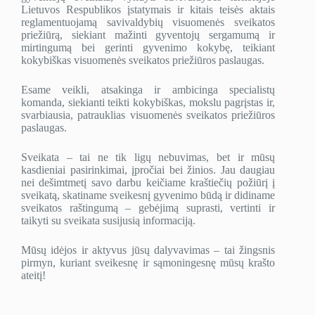
Lietuvos Respublikos įstatymais ir kitais teisės aktais
reglamentuojamą savivaldybių visuomenės sveikatos
priežiūrą, siekiant mažinti gyventojų sergamumą ir
mirtingumą bei gerinti gyvenimo kokybę, teikiant
kokybiškas visuomenės sveikatos priežiūros paslaugas.
Esame veikli, atsakinga ir ambicinga specialistų
komanda, siekianti teikti kokybiškas, mokslu pagrįstas ir,
svarbiausia, patrauklias visuomenės sveikatos priežiūros
paslaugas.
Sveikata – tai ne tik ligų nebuvimas, bet ir mūsų
kasdieniai pasirinkimai, įpročiai bei žinios. Jau daugiau
nei dešimtmetį savo darbu keičiame kraštiečių požiūrį į
sveikatą, skatiname sveikesnį gyvenimo būdą ir didiname
sveikatos raštingumą – gebėjimą suprasti, vertinti ir
taikyti su sveikata susijusią informaciją.
Mūsų idėjos ir aktyvus jūsų dalyvavimas – tai žingsnis
pirmyn, kuriant sveikesnę ir sąmoningesnę mūsų krašto
ateitį!