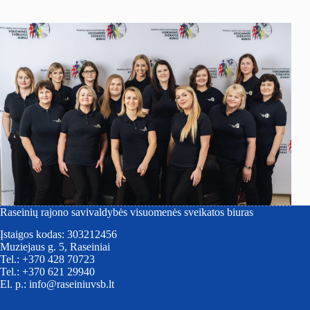
Raseinių rajono savivaldybės visuomenės sveikatos biuras
Įstaigos kodas: 303212456
Muziejaus g. 5, Raseiniai
Tel.: +370 428 70723
Tel.: +370 621 29940
El. p.: info@raseiniuvsb.lt