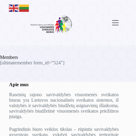
Skip
to
content
Members
[ultimatemember form_id=”524″]
Apie mus
Raseinių rajono savivaldybės visuomenės sveikatos
biuras yra Lietuvos nacionalinės sveikatos sistemos, iš
valstybės ir savivaldybės biudžetų asignavimų išlaikoma,
savivaldybės biudžetinė visuomenės sveikatos priežiūros
įstaiga.
Pagrindinis biuro veiklos tikslas – rūpintis savivaldybės
gyventojų sveikata, vykdyti savivaldybės teritorijoje