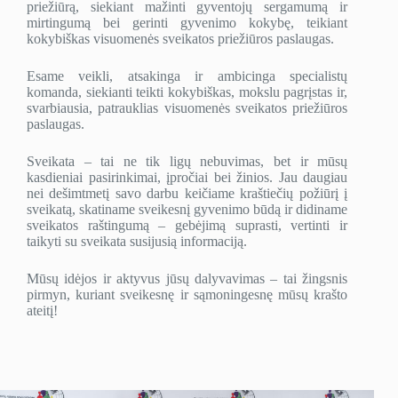
priežiūrą, siekiant mažinti gyventojų sergamumą ir
mirtingumą bei gerinti gyvenimo kokybę, teikiant
kokybiškas visuomenės sveikatos priežiūros paslaugas.
Esame veikli, atsakinga ir ambicinga specialistų
komanda, siekianti teikti kokybiškas, mokslu pagrįstas ir,
svarbiausia, patrauklias visuomenės sveikatos priežiūros
paslaugas.
Sveikata – tai ne tik ligų nebuvimas, bet ir mūsų
kasdieniai pasirinkimai, įpročiai bei žinios. Jau daugiau
nei dešimtmetį savo darbu keičiame kraštiečių požiūrį į
sveikatą, skatiname sveikesnį gyvenimo būdą ir didiname
sveikatos raštingumą – gebėjimą suprasti, vertinti ir
taikyti su sveikata susijusią informaciją.
Mūsų idėjos ir aktyvus jūsų dalyvavimas – tai žingsnis
pirmyn, kuriant sveikesnę ir sąmoningesnę mūsų krašto
ateitį!